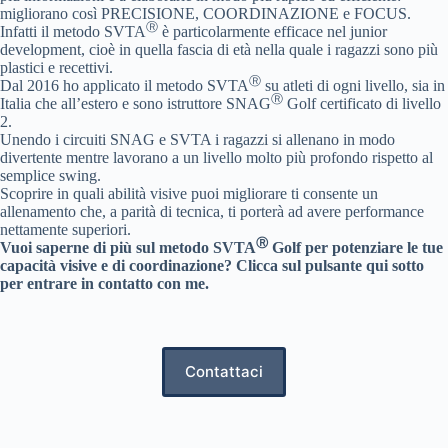
migliorano così PRECISIONE, COORDINAZIONE e FOCUS.
Ⓡ
Infatti il metodo SVTA
è particolarmente efficace nel junior
development, cioè in quella fascia di età nella quale i ragazzi sono più
plastici e recettivi.
Ⓡ
Dal 2016 ho applicato il metodo SVTA
su atleti di ogni livello, sia in
Ⓡ
Italia che all’estero e sono istruttore SNAG
Golf certificato di livello
2.
Unendo i circuiti SNAG e SVTA i ragazzi si allenano in modo
divertente mentre lavorano a un livello molto più profondo rispetto al
semplice swing.
Scoprire in quali abilità visive puoi migliorare ti consente un
allenamento che, a parità di tecnica, ti porterà ad avere performance
nettamente superiori.
Ⓡ
Vuoi saperne di più sul metodo SVTA
Golf per potenziare le tue
capacità visive e di coordinazione? Clicca sul pulsante qui sotto
per entrare in contatto con me.
Contattaci