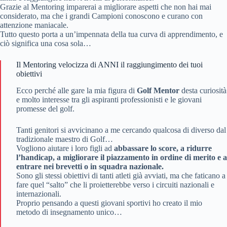
Grazie al Mentoring imparerai a migliorare aspetti che non hai mai
considerato, ma che i grandi Campioni conoscono e curano con
attenzione maniacale.
Tutto questo porta a un’impennata della tua curva di apprendimento, e
ciò significa una cosa sola…
Il Mentoring velocizza di ANNI il raggiungimento dei tuoi
obiettivi
Ecco perché alle gare la mia figura di
Golf Mentor
desta curiosità
e molto interesse tra gli aspiranti professionisti e le giovani
promesse del golf.
Tanti genitori si avvicinano a me cercando qualcosa di diverso dal
tradizionale maestro di Golf…
Vogliono aiutare i loro figli ad
abbassare lo score, a ridurre
l’handicap, a migliorare il piazzamento in ordine di merito e a
entrare nei brevetti o in squadra nazionale.
Sono gli stessi obiettivi di tanti atleti già avviati, ma che faticano a
fare quel “salto” che li proietterebbe verso i circuiti nazionali e
internazionali.
Proprio pensando a questi giovani sportivi ho creato il mio
metodo di insegnamento unico…