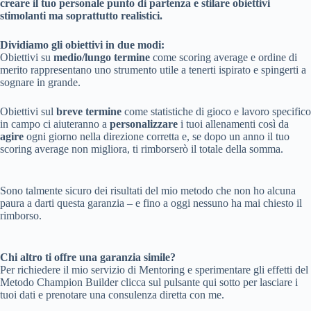
creare il tuo personale punto di partenza e stilare obiettivi
stimolanti ma soprattutto realistici.
Dividiamo gli obiettivi in due modi:
Obiettivi su
medio/lungo termine
come scoring average e ordine di
merito rappresentano uno strumento utile a tenerti ispirato e spingerti a
sognare in grande.
Obiettivi sul
breve termine
come statistiche di gioco e lavoro specifico
in campo ci aiuteranno a
personalizzare
i tuoi allenamenti così da
agire
ogni giorno nella direzione corretta e, se dopo un anno il tuo
scoring average non migliora, ti rimborserò il totale della somma.
Sono talmente sicuro dei risultati del mio metodo che non ho alcuna
paura a darti questa garanzia – e fino a oggi nessuno ha mai chiesto il
rimborso.
Chi altro ti offre una garanzia simile?
Per richiedere il mio servizio di Mentoring e sperimentare gli effetti del
Metodo Champion Builder clicca sul pulsante qui sotto per lasciare i
tuoi dati e prenotare una consulenza diretta con me.