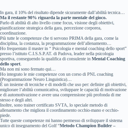
In gara, il 10% del risultato dipende sicuramente dall’abilità tecnica…
Ma il restante 90% riguarda la parte mentale del gioco.
Parlo di abilità di alto livello come focus, visione degli obiettivi,
pianificazione strategica della gara, percezione corporea,
coordinazione.
Più tutte le competenze che ti servono PRIMA della gara, come la
disciplina, la costanza, la programmazione dell’allenamento…
Ho frequentato il master in “ Psicologia e mental coaching dello sport”
presso l’istituto C.I.S.S.P.AT. di Padova, leader nella psicologia
sportiva, conseguendo la qualifica di consulente in
Mental Coaching
dello sport
.
Ma non mi sono fermato qui…
Ho integrato le mie competenze con un corso di PNL coaching
(Programmazione Neuro Linguistica)…
È un insieme di tecniche e di modelli che uso per: definire gli obiettivi,
migliorare l’abilità comunicativa, sviluppare le capacità di motivazione
e di automotivazione e avere una comprensione più profonda di me
stesso e degli altri.
Inoltre, sono trainer certificato SVTA, lo speciale metodo di
allenamento che migliora il coordinamento occhio-mano e occhio-
piede.
Tutte queste competenze mi hanno permesso di sviluppare il sistema
unico di insegnamento del Golf “
Metodo Champion Builder –