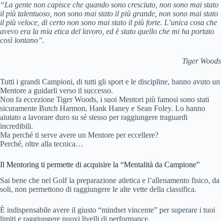
“La gente non capisce che quando sono cresciuto, non sono mai stato
il più talentuoso, non sono mai stato il più grande, non sono mai stato
il più veloce, di certo non sono mai stato il più forte. L’unica cosa che
avevo era la mia etica del lavoro, ed è stato quello che mi ha portato
così lontano”.
Tiger Woods
Tutti i grandi Campioni, di tutti gli sport e le discipline, hanno avuto un
Mentore a guidarli verso il successo.
Non fa eccezione Tiger Woods, i suoi Mentori più famosi sono stati
sicuramente Butch Harmon, Hank Haney e Sean Foley. Lo hanno
aiutato a lavorare duro su sé stesso per raggiungere traguardi
incredibili.
Ma perché ti serve avere un Mentore per eccellere?
Perché, oltre alla tecnica…
Il Mentoring ti permette di acquisire la “Mentalità da Campione”
Sai bene che nel Golf la preparazione atletica e l’allenamento fisico, da
soli, non permettono di raggiungere le alte vette della classifica.
È indispensabile avere il giusto “mindset vincente” per superare i tuoi
limiti e raggiungere nuovi livelli di performance.