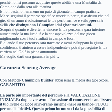
perché non si possono acquisire queste abilità e una Mentalità da
Campione dalla sera alla mattina…
E non bastano nemmeno un paio di giornate in campo pratica…
Ma se seguirai il percorso specifico tracciato per te, ti assicuro che nel
giro di un anno rivoluzionerai le tue performance e
svilupperai le
skills che distinguono i Campioni dai giocatori comuni.
Scoprirai quanto è divertente vincere la tua personale gara interiore
aumentando la tua lucidità e la consapevolezza del tuo gioco
migliorando così i tuoi risultati in campo e fuori.
E quando il tuo percorso sarà tracciato e avrai sviluppato la giusta
confidenza, ti aiuterò a essere indipendente e potrai proseguire la tua
carriera nel Golf in piena autonomia.
Ma voglio darti una garanzia in più…
Garanzia Scoring Average
Con
Metodo Champion Builder
abbasserai la media dei tuoi Score.
GARANTITO
La parte più importante del percorso è la VALUTAZIONE
INIZIALE; dopo aver avuto l’occasione di conoscerci e analizzare
il tuo livello di gioco scriveremo insieme -nero su bianco- i TUOI
personali obiettivi. Questo primo incontro ci da la possibilità di